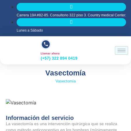
Carrera 19A #82-85. Consultorio 322 piso 3. Country medical Center.
Lunes a Sábado
Llamar ahora
(+57) 322 894 0419
Vasectomía
Vasectomía
Información del servicio
La vasectomía es una intervención quirúrgica que se realiza
como método anticonceptivo en los hombres (mínimamente