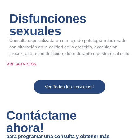
Disfunciones
¿Desea ponerse en contacto?
Por favor, déjame tus datos y
sexuales
me pondré en contacto.
Consulta especializada en manejo de patología relacionado
con alteración en la calidad de la erección, eyaculación
precoz, alteración del libido, dolor durante o posterior al coito
Ver servicios
Ver Todos los servicios
Contáctame
Enviar
ahora!
para programar una consulta y obtener más